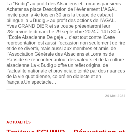
La "Budig" au profit des Alsaciens et Lorrains parisiens
Acheter sa place Description de l'évènement L’AGAL
invite pour la 4e fois en 30 ans la troupe de cabaret
bilingue la « Budig » au profit des actions de l’AGAL.
Yves GRANDIDIER et sa troupe présenteront leur
28e revue le dimanche 29 septembre 2024 à 14 h 30 à
l’École Alsacienne.De geje… c’est tout contre !Cette
représentation est aussi l’occasion non seulement de rire
et de se divertir, mais aussi aux membres et amis, de
l’Association Générale des Alsaciens et Lorrains de
Paris de se rencontrer autour des valeurs et de la culture
alsacienne.La « Budig » offre un reflet original de
l’actualité nationale et provinciale teinté par des nuances
de la vie quotidienne, coloré en dialecte et en
français.Un spectacle…
SUR
COMMENTAIRES FERMÉS
26 MAI 2024
SPECTACLE
LA
« BUDIG »
29
SEPTEMBRE
2024
ACTUALITÉS