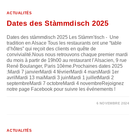
À
GARE
DE
L’EST
ACTUALITÉS
Dates des Stàmmdisch 2025
Dates des stàmmdisch 2025 Les Stàmm’tisch - Une
tradition en Alsace Tous les restaurants ont une “table
d’hôtes” qui reçoit des clients en quête de
convivialité.Nous nous retrouvons chaque premier mardi
du mois à partir de 19h00 au restaurant l’Alsacien, 9 rue
René Boulanger, Paris 10ème.Prochaines dates 2025
:Mardi 7 janvierMardi 4 févrierMardi 4 marsMardi 1er
avrilMardi 13 maiMardi 3 juinMardi 1 juilletMardi 2
septembreMardi 7 octobreMardi 4 novembreRejoignez
notre page Facebook pour suivre les événements !
SUR
COMMENTAIRES FERMÉS
6 NOVEMBRE 2024
DATES
DES
STÀMMDISCH
2025
ACTUALITÉS