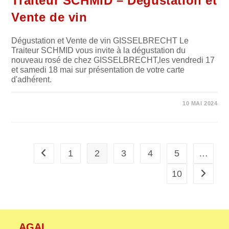
Traiteur SCHMID – Dégustation et
Vente de vin
Dégustation et Vente de vin GISSELBRECHT Le
Traiteur SCHMID vous invite à la dégustation du
nouveau rosé de chez GISSELBRECHT,les vendredi 17
et samedi 18 mai sur présentation de votre carte
d'adhérent.
SUR
COMMENTAIRES FERMÉS
10 MAI 2024
TRAITEUR
SCHMID
–
DÉGUSTATION
ET
VENTE
DE
1
2
3
4
5
…
Go to the previous page
VIN
10
Aller à 
AGAL