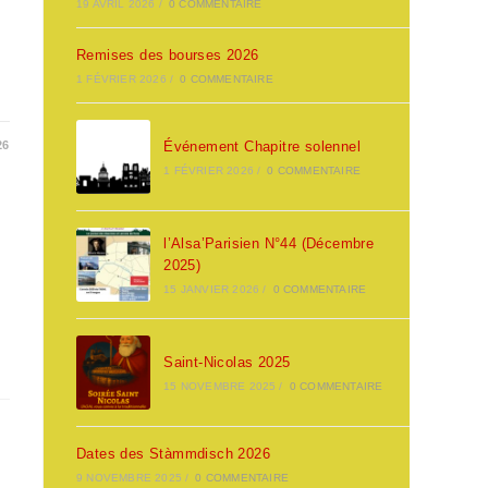
19 AVRIL 2026
/
0 COMMENTAIRE
Remises des bourses 2026
1 FÉVRIER 2026
/
0 COMMENTAIRE
26
Événement Chapitre solennel
1 FÉVRIER 2026
/
0 COMMENTAIRE
l’Alsa’Parisien N°44 (Décembre
2025)
15 JANVIER 2026
/
0 COMMENTAIRE
Saint-Nicolas 2025
15 NOVEMBRE 2025
/
0 COMMENTAIRE
Dates des Stàmmdisch 2026
9 NOVEMBRE 2025
/
0 COMMENTAIRE