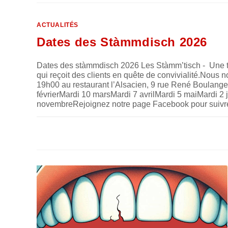
ACTUALITÉS
Dates des Stàmmdisch 2026
Dates des stàmmdisch 2026 Les Stàmm’tisch - Une tra
qui reçoit des clients en quête de convivialité.Nous 
19h00 au restaurant l’Alsacien, 9 rue René Boulange
févrierMardi 10 marsMardi 7 avrilMardi 5 maiMardi 2
novembreRejoignez notre page Facebook pour suivre
SUR
COMMENTAIRES FERMÉS
DATES
DES
STÀMMDISCH
2026