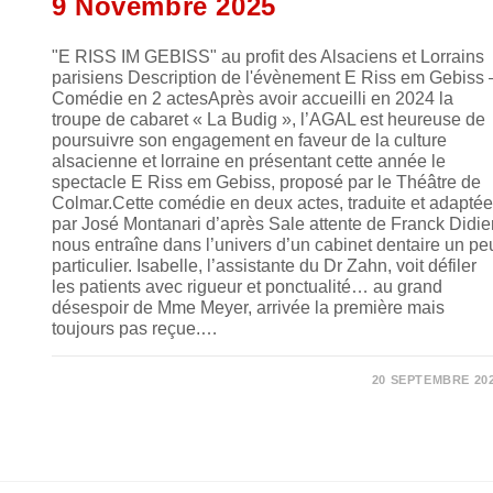
9 Novembre 2025
"E RISS IM GEBISS" au profit des Alsaciens et Lorrains
parisiens Description de l'évènement E Riss em Gebiss 
Comédie en 2 actesAprès avoir accueilli en 2024 la
troupe de cabaret « La Budig », l’AGAL est heureuse de
poursuivre son engagement en faveur de la culture
alsacienne et lorraine en présentant cette année le
spectacle E Riss em Gebiss, proposé par le Théâtre de
Colmar.Cette comédie en deux actes, traduite et adaptée
par José Montanari d’après Sale attente de Franck Didier
nous entraîne dans l’univers d’un cabinet dentaire un pe
particulier. Isabelle, l’assistante du Dr Zahn, voit défiler
les patients avec rigueur et ponctualité… au grand
désespoir de Mme Meyer, arrivée la première mais
toujours pas reçue.…
SUR
COMMENTAIRES FERMÉS
20 SEPTEMBRE 20
SPECTACLE
« E
RISS
IM
GEBISS
! »
9