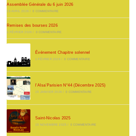
Assemblée Générale du 6 juin 2026
19 AVRIL 2026
/
0 COMMENTAIRE
Remises des bourses 2026
1 FÉVRIER 2026
/
0 COMMENTAIRE
Événement Chapitre solennel
1 FÉVRIER 2026
/
0 COMMENTAIRE
l’Alsa’Parisien N°44 (Décembre 2025)
15 JANVIER 2026
/
0 COMMENTAIRE
Saint-Nicolas 2025
15 NOVEMBRE 2025
/
0 COMMENTAIRE