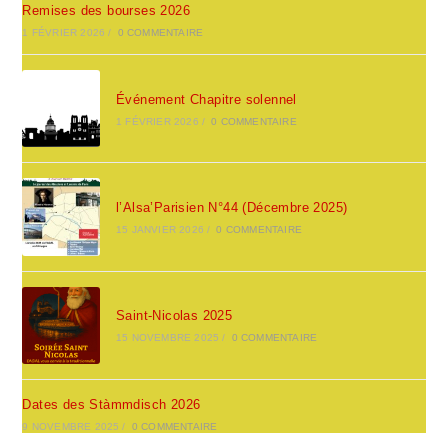
Remises des bourses 2026
1 FÉVRIER 2026
/
0 COMMENTAIRE
Événement Chapitre solennel
1 FÉVRIER 2026
/
0 COMMENTAIRE
l’Alsa’Parisien N°44 (Décembre 2025)
15 JANVIER 2026
/
0 COMMENTAIRE
Saint-Nicolas 2025
15 NOVEMBRE 2025
/
0 COMMENTAIRE
Dates des Stàmmdisch 2026
9 NOVEMBRE 2025
/
0 COMMENTAIRE