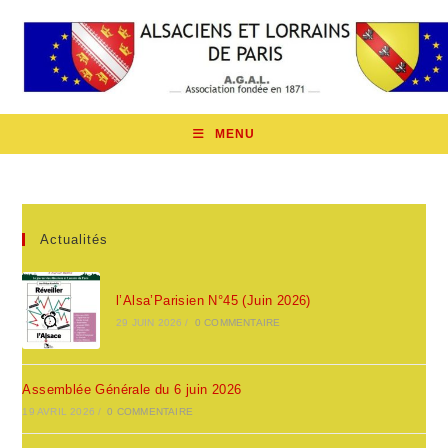
Skip
to
content
MENU
Actualités
l’Alsa’Parisien N°45 (Juin 2026)
29 JUIN 2026
/
0 COMMENTAIRE
Assemblée Générale du 6 juin 2026
19 AVRIL 2026
/
0 COMMENTAIRE