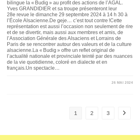
bilingue la « Budig » au profit des actions de l’AGAL.
Yves GRANDIDIER et sa troupe présenteront leur
28e revue le dimanche 29 septembre 2024 à 14 h 30 à
l’École Alsacienne.De geje… c’est tout contre !Cette
représentation est aussi l’occasion non seulement de rire
et de se divertir, mais aussi aux membres et amis, de
l’Association Générale des Alsaciens et Lorrains de
Paris de se rencontrer autour des valeurs et de la culture
alsacienne.La « Budig » offre un reflet original de
l’actualité nationale et provinciale teinté par des nuances
de la vie quotidienne, coloré en dialecte et en
français.Un spectacle…
SUR
COMMENTAIRES FERMÉS
26 MAI 2024
SPECTACLE
LA
« BUDIG »
29
SEPTEMBRE
2024
1
2
3
Aller à 