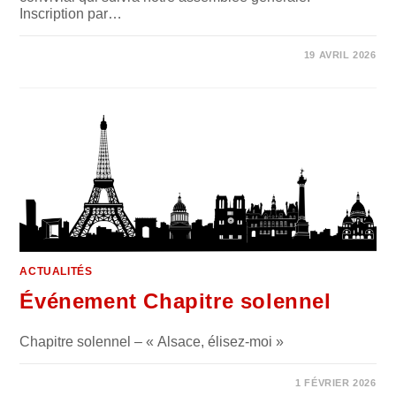
Inscription par…
SUR
COMMENTAIRES FERMÉS
19 AVRIL 2026
ASSEMBLÉE
GÉNÉRALE
DU
6
JUIN
2026
ACTUALITÉS
Événement Chapitre solennel
Chapitre solennel – « Alsace, élisez-moi »
0 COMMENTAIRE
1 FÉVRIER 2026