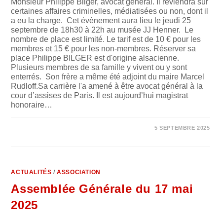
Monsieur Philippe Bilger, avocat général. Il reviendra sur
certaines affaires criminelles, médiatisées ou non, dont il
a eu la charge. Cet évènement aura lieu le jeudi 25
septembre de 18h30 à 22h au musée JJ Henner. Le
nombre de place est limité. Le tarif est de 10 € pour les
membres et 15 € pour les non-membres. Réserver sa
place Philippe BILGER est d'origine alsacienne.
Plusieurs membres de sa famille y vivent ou y sont
enterrés. Son frère a même été adjoint du maire Marcel
Rudloff.Sa carrière l'a amené à être avocat général à la
cour d’assises de Paris. Il est aujourd’hui magistrat
honoraire…
SUR
COMMENTAIRES FERMÉS
5 SEPTEMBRE 2025
CONFÉRENCE
DE
MONSIEUR
L’AVOCAT
GÉNÉRAL
PHILIPPE
BILGER
ACTUALITÉS
/
ASSOCIATION
Assemblée Générale du 17 mai
2025