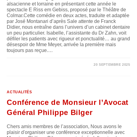
alsacienne et lorraine en présentant cette année le
spectacle E Riss em Gebiss, proposé par le Théâtre de
Colmar.Cette comédie en deux actes, traduite et adaptée
par José Montanari d’après Sale attente de Franck
Didier, nous entraîne dans l’univers d’un cabinet dentaire
un peu particulier. Isabelle, l’assistante du Dr Zahn, voit
défiler les patients avec rigueur et ponctualité… au grand
désespoir de Mme Meyer, arrivée la première mais
toujours pas reçue.…
SUR
COMMENTAIRES FERMÉS
20 SEPTEMBRE 2025
SPECTACLE
« E
RISS
IM
GEBISS
! »
9
ACTUALITÉS
NOVEMBRE
2025
Conférence de Monsieur l’Avocat
Général Philippe Bilger
Chers amis membres de l’association, Nous avons le
plaisir d'organiser une conférence exceptionnelle avec