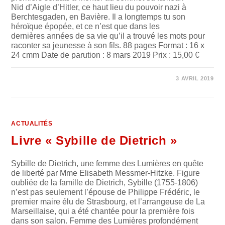
Nid d’Aigle d’Hitler, ce haut lieu du pouvoir nazi à
Berchtesgaden, en Bavière. Il a longtemps tu son
héroïque épopée, et ce n’est que dans les
dernières années de sa vie qu’il a trouvé les mots pour
raconter sa jeunesse à son fils. 88 pages Format : 16 x
24 cmm Date de parution : 8 mars 2019 Prix : 15,00 €
SUR
COMMENTAIRES FERMÉS
3 AVRIL 2019
LIVRE
« NOUS
PIÉTINERONS
LE
NID
D’AIGLE »
ACTUALITÉS
Livre « Sybille de Dietrich »
Sybille de Dietrich, une femme des Lumières en quête
de liberté par Mme Elisabeth Messmer-Hitzke. Figure
oubliée de la famille de Dietrich, Sybille (1755-1806)
n’est pas seulement l’épouse de Philippe Frédéric, le
premier maire élu de Strasbourg, et l’arrangeuse de La
Marseillaise, qui a été chantée pour la première fois
dans son salon. Femme des Lumières profondément