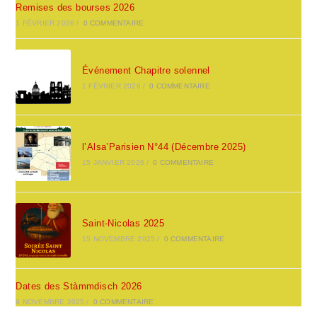
Remises des bourses 2026
1 FÉVRIER 2026
/
0 COMMENTAIRE
Événement Chapitre solennel
1 FÉVRIER 2026
/
0 COMMENTAIRE
l’Alsa’Parisien N°44 (Décembre 2025)
15 JANVIER 2026
/
0 COMMENTAIRE
Saint-Nicolas 2025
15 NOVEMBRE 2025
/
0 COMMENTAIRE
Dates des Stàmmdisch 2026
9 NOVEMBRE 2025
/
0 COMMENTAIRE