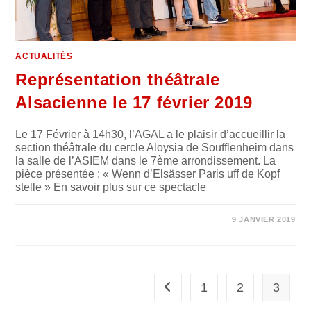
ACTUALITÉS
Représentation théâtrale
Alsacienne le 17 février 2019
Le 17 Février à 14h30, l’AGAL a le plaisir d’accueillir la
section théâtrale du cercle Aloysia de Soufflenheim dans
la salle de l’ASIEM dans le 7ème arrondissement. La
pièce présentée : « Wenn d’Elsässer Paris uff de Kopf
stelle » En savoir plus sur ce spectacle
SUR
COMMENTAIRES FERMÉS
9 JANVIER 2019
REPRÉSENTATION
THÉÂTRALE
ALSACIENNE
LE
17
FÉVRIER
2019
1
2
3
Go to the previous page