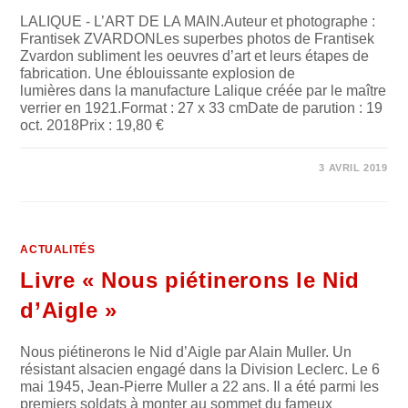
LALIQUE - L’ART DE LA MAIN.Auteur et photographe :
Frantisek ZVARDONLes superbes photos de Frantisek
Zvardon subliment les oeuvres d’art et leurs étapes de
fabrication. Une éblouissante explosion de
lumières dans la manufacture Lalique créée par le maître
verrier en 1921.Format : 27 x 33 cmDate de parution : 19
oct. 2018Prix : 19,80 €
SUR
COMMENTAIRES FERMÉS
3 AVRIL 2019
LIVRE
« LALIQUE
–
L’ART
DE
LA
MAIN »
ACTUALITÉS
Livre « Nous piétinerons le Nid
d’Aigle »
Nous piétinerons le Nid d’Aigle par Alain Muller. Un
résistant alsacien engagé dans la Division Leclerc. Le 6
mai 1945, Jean-Pierre Muller a 22 ans. Il a été parmi les
premiers soldats à monter au sommet du fameux