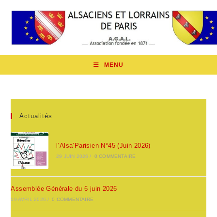
Skip
to
content
MENU
Actualités
l’Alsa’Parisien N°45 (Juin 2026)
29 JUIN 2026
/
0 COMMENTAIRE
Assemblée Générale du 6 juin 2026
19 AVRIL 2026
/
0 COMMENTAIRE