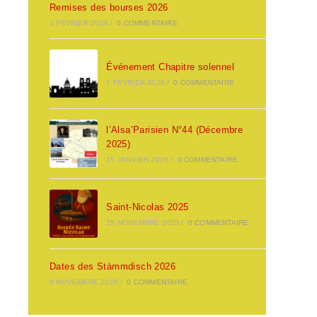
Remises des bourses 2026
1 FÉVRIER 2026
/
0 COMMENTAIRE
Événement Chapitre solennel
1 FÉVRIER 2026
/
0 COMMENTAIRE
l’Alsa’Parisien N°44 (Décembre
2025)
15 JANVIER 2026
/
0 COMMENTAIRE
Saint-Nicolas 2025
15 NOVEMBRE 2025
/
0 COMMENTAIRE
Dates des Stàmmdisch 2026
9 NOVEMBRE 2025
/
0 COMMENTAIRE