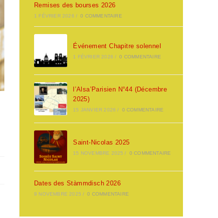
Remises des bourses 2026
1 FÉVRIER 2026
/
0 COMMENTAIRE
Événement Chapitre solennel
1 FÉVRIER 2026
/
0 COMMENTAIRE
l’Alsa’Parisien N°44 (Décembre
2025)
15 JANVIER 2026
/
0 COMMENTAIRE
Saint-Nicolas 2025
15 NOVEMBRE 2025
/
0 COMMENTAIRE
Dates des Stàmmdisch 2026
9 NOVEMBRE 2025
/
0 COMMENTAIRE