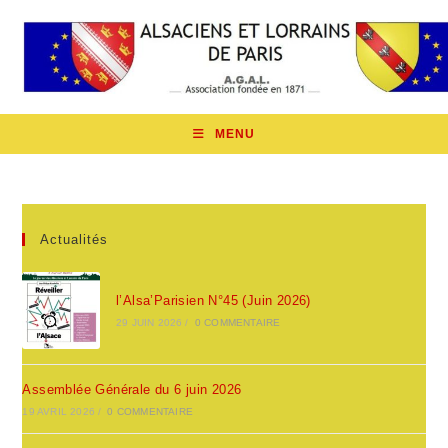
Skip
to
content
MENU
Actualités
l’Alsa’Parisien N°45 (Juin 2026)
29 JUIN 2026
/
0 COMMENTAIRE
Assemblée Générale du 6 juin 2026
19 AVRIL 2026
/
0 COMMENTAIRE