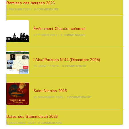
Remises des bourses 2026
1 FÉVRIER 2026
/
0 COMMENTAIRE
Événement Chapitre solennel
1 FÉVRIER 2026
/
0 COMMENTAIRE
l’Alsa’Parisien N°44 (Décembre 2025)
15 JANVIER 2026
/
0 COMMENTAIRE
Saint-Nicolas 2025
15 NOVEMBRE 2025
/
0 COMMENTAIRE
Dates des Stàmmdisch 2026
9 NOVEMBRE 2025
/
0 COMMENTAIRE