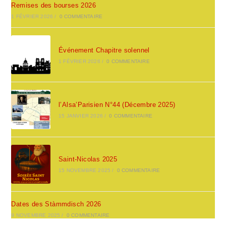
Remises des bourses 2026
1 FÉVRIER 2026
/
0 COMMENTAIRE
Événement Chapitre solennel
1 FÉVRIER 2026
/
0 COMMENTAIRE
l’Alsa’Parisien N°44 (Décembre 2025)
15 JANVIER 2026
/
0 COMMENTAIRE
Saint-Nicolas 2025
15 NOVEMBRE 2025
/
0 COMMENTAIRE
Dates des Stàmmdisch 2026
9 NOVEMBRE 2025
/
0 COMMENTAIRE