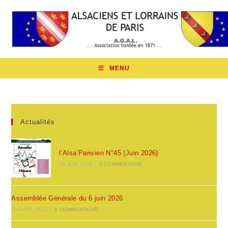
Skip
to
content
MENU
Actualités
l’Alsa’Parisien N°45 (Juin 2026)
29 JUIN 2026
/
0 COMMENTAIRE
Assemblée Générale du 6 juin 2026
19 AVRIL 2026
/
0 COMMENTAIRE