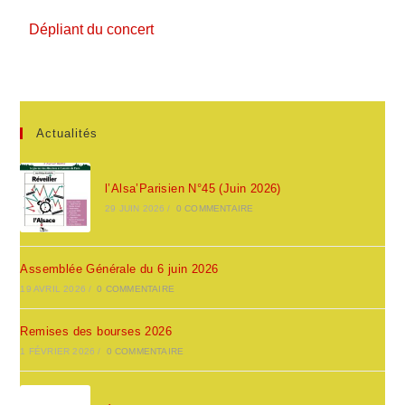
Dépliant du concert
Actualités
l’Alsa’Parisien N°45 (Juin 2026)
29 JUIN 2026
/
0 COMMENTAIRE
Assemblée Générale du 6 juin 2026
19 AVRIL 2026
/
0 COMMENTAIRE
Remises des bourses 2026
1 FÉVRIER 2026
/
0 COMMENTAIRE